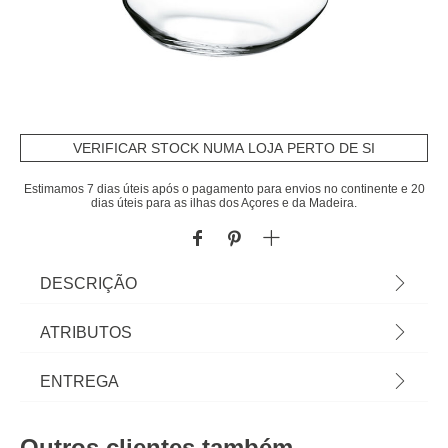
VERIFICAR STOCK NUMA LOJA PERTO DE SI
Estimamos 7 dias úteis após o pagamento para envios no continente e 20
dias úteis para as ilhas dos Açores e da Madeira.
DESCRIÇÃO
Decanter De Vidro Celebration 1,8L | Tudo o que a
ATRIBUTOS
sua Mesa precisa está em homa.pt Conheça a
nossa coleção de louças, copos, talheres, bases,
Material
vidro
ENTREGA
suportes, peças para servir... servir com Happy
Home Living, e tudo vai saber muito melhor! | Cor:
Cor
transparente
Prazos de entrega:
Transparente | Dimensão: 27,5x20x20cm |
Outros clientes também