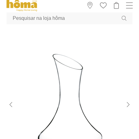
GTM-MFRK69Z true