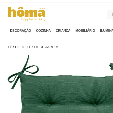
GTM-MFRK69Z true
DECORAÇÃO
COZINHA
CRIANÇA
MOBILIÁRIO
ILUMIN
TÊXTIL
>
TÊXTIL DE JARDIM