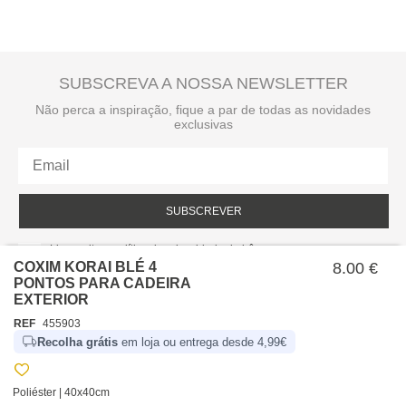
SUBSCREVA A NOSSA NEWSLETTER
Não perca a inspiração, fique a par de todas as novidades
exclusivas
SUBSCREVER
Li e aceito a política de privacidade da hôma.
Política de privacidade
COXIM KORAI BLÉ 4
8.00 €
PONTOS PARA CADEIRA
EXTERIOR
REF
455903
Recolha grátis
em loja ou entrega desde 4,99€
Poliéster | 40x40cm