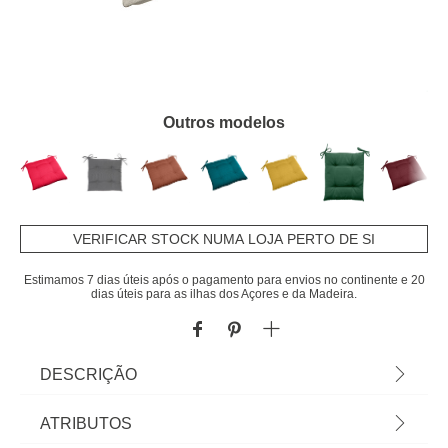
Outros modelos
VERIFICAR STOCK NUMA LOJA PERTO DE SI
Estimamos 7 dias úteis após o pagamento para envios no continente e 20
dias úteis para as ilhas dos Açores e da Madeira.
DESCRIÇÃO
Coxim Korai Blé 4 Pontos Para Cadeira Exterior |
ATRIBUTOS
Poliéster | 40x40cm | 210 g/m² | Revestimento que