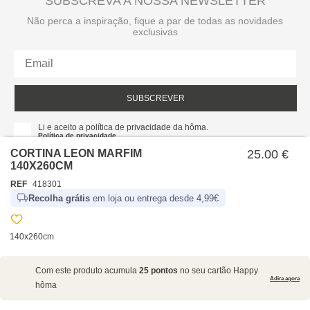
SUBSCREVA A NOSSA NEWSLETTER
Não perca a inspiração, fique a par de todas as novidades
exclusivas
SUBSCREVER
Li e aceito a política de privacidade da hôma.
Política de privacidade
CORTINA LEON MARFIM
25.00 €
140X260CM
REF
418301
Recolha grátis
em loja ou entrega desde 4,99€
140x260cm
SOBRE NÓS
Com este produto acumula
25 pontos
no seu cartão Happy
EMPRESA
Adira agora
hôma
RECRUTAMENTO
POLÍTICAS