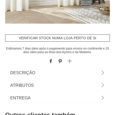
VERIFICAR STOCK NUMA LOJA PERTO DE SI
Estimamos 7 dias úteis após o pagamento para envios no continente e 20
dias úteis para as ilhas dos Açores e da Madeira.
DESCRIÇÃO
Cortina Marfim | Dimensão: 140x260cm
ATRIBUTOS
Material
poliéster
ENTREGA
Peso do Produto
1,58
Prazos de entrega:
Outros clientes também