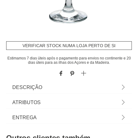
VERIFICAR STOCK NUMA LOJA PERTO DE SI
Estimamos 7 dias úteis após o pagamento para envios no continente e 20
dias úteis para as ilhas dos Açores e da Madeira.
DESCRIÇÃO
Copo de gin em vidro 79cl | Tudo o que a sua
ATRIBUTOS
Mesa precisa está em homa.pt Conheça a nossa
coleção de louças, copos, talheres, bases,
Material
vidro
ENTREGA
suportes, peças para servir... servir com Happy
Home Living, e tudo vai saber muito melhor! | Cor:
Cor
transparente
Prazos de entrega:
Transparente | Dimensão: 23,2x9,5cm | Material:
Outros clientes também