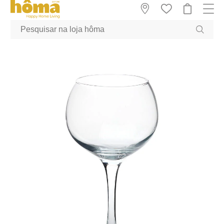
GTM-MFRK69Z true