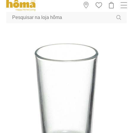
GTM-MFRK69Z true