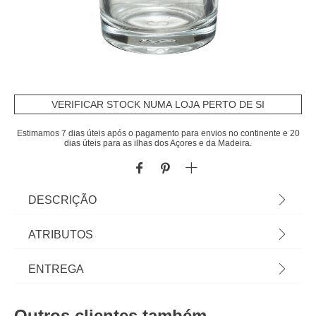
VERIFICAR STOCK NUMA LOJA PERTO DE SI
Estimamos 7 dias úteis após o pagamento para envios no continente e 20
dias úteis para as ilhas dos Açores e da Madeira.
DESCRIÇÃO
Copo De Degustação Em Vidro Analya 10cl |
ATRIBUTOS
Possibilidade Do Uso Na Máquina De Lavar E
Microondas | Tudo o que a sua Mesa precisa está
Material
vidro
ENTREGA
em homa.pt Conheça a nossa coleção de louças,
copos, talheres, bases, suportes, peças para
Cor
transparente
Prazos de entrega:
servir? servir com Happy Home Living, e tudo vai
Outros clientes também