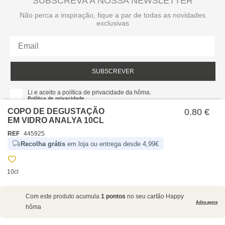
SUBSCREVA A NOSSA NEWSLETTER
Não perca a inspiração, fique a par de todas as novidades
exclusivas
SUBSCREVER
Li e aceito a política de privacidade da hôma.
Política de privacidade
COPO DE DEGUSTAÇÃO
0.80 €
EM VIDRO ANALYA 10CL
REF
445925
Recolha grátis
em loja ou entrega desde 4,99€
10cl
SOBRE NÓS
Com este produto acumula
1 pontos
no seu cartão Happy
EMPRESA
Adira agora
hôma
RECRUTAMENTO
POLÍTICAS