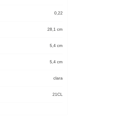
0,22
28,1 cm
5,4 cm
5,4 cm
clara
21CL