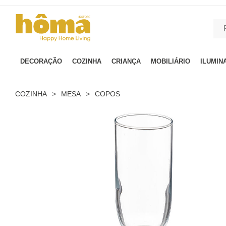
GTM-MFRK69Z true
DECORAÇÃO
COZINHA
CRIANÇA
MOBILIÁRIO
ILUMIN
COZINHA
>
MESA
>
COPOS