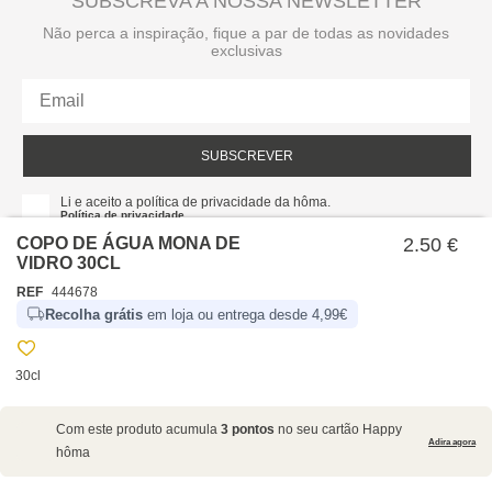
SUBSCREVA A NOSSA NEWSLETTER
Não perca a inspiração, fique a par de todas as novidades
exclusivas
SUBSCREVER
Li e aceito a política de privacidade da hôma.
Política de privacidade
COPO DE ÁGUA MONA DE
2.50 €
VIDRO 30CL
REF
444678
Recolha grátis
em loja ou entrega desde 4,99€
30cl
SOBRE NÓS
Com este produto acumula
3 pontos
no seu cartão Happy
EMPRESA
Adira agora
hôma
RECRUTAMENTO
POLÍTICAS