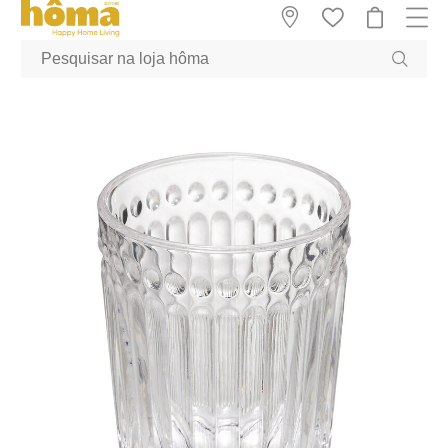
GTM-MFRK69Z true