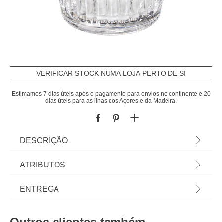
VERIFICAR STOCK NUMA LOJA PERTO DE SI
Estimamos 7 dias úteis após o pagamento para envios no continente e 20
dias úteis para as ilhas dos Açores e da Madeira.
DESCRIÇÃO
Copo MONA de vidro 30cl | Tudo o que a sua
ATRIBUTOS
Mesa precisa está em homa.pt Conheça a nossa
coleção de louças, copos, talheres, bases,
Material
vidro
ENTREGA
suportes, peças para servir? servir com Happy
Home Living, e tudo vai saber muito melhor! | Cor:
Cor
transparente
Prazos de entrega:
Transparente | Capacidade: 30cl | Dimensão:
Outros clientes também