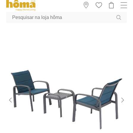
GTM-MFRK69Z true