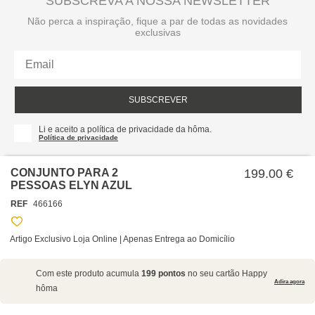
SUBSCREVA A NOSSA NEWSLETTER
Não perca a inspiração, fique a par de todas as novidades
exclusivas
SUBSCREVER
Li e aceito a política de privacidade da hôma.
Política de privacidade
CONJUNTO PARA 2
199.00 €
PESSOAS ELYN AZUL
REF
466166
Artigo Exclusivo Loja Online | Apenas Entrega ao Domicílio
SOBRE NÓS
Com este produto acumula
199 pontos
no seu cartão Happy
EMPRESA
Adira agora
hôma
RECRUTAMENTO
POLÍTICAS