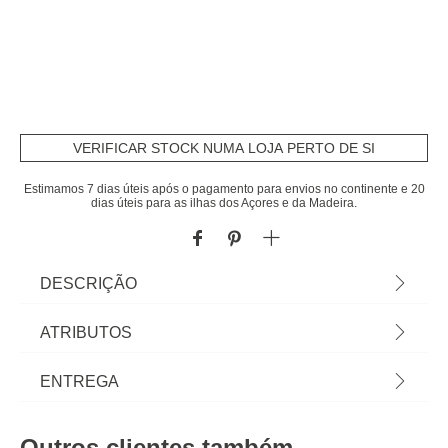
VERIFICAR STOCK NUMA LOJA PERTO DE SI
Estimamos 7 dias úteis após o pagamento para envios no continente e 20
dias úteis para as ilhas dos Açores e da Madeira.
DESCRIÇÃO
Conjunto para 2 pessoas ELYN azul | 60x40x60cm
ATRIBUTOS
| Conjunto constituído por 2 poltronas e 1 mesa |
Dimensão da poltrona: 84x68x66cm; Dimensão da
Material
alumínio
ENTREGA
mesa: 60x40x60cm | Material: Alumínio| Cor: Azul |
Marca: Hespéride
Cor
azul
Prazos de entrega:
Outros clientes também