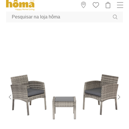
GTM-MFRK69Z true