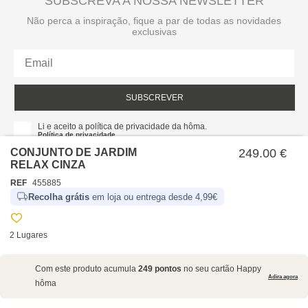
SUBSCREVA A NOSSA NEWSLETTER
Não perca a inspiração, fique a par de todas as novidades
exclusivas
SUBSCREVER
Li e aceito a política de privacidade da hôma.
Política de privacidade
CONJUNTO DE JARDIM
249.00 €
RELAX CINZA
REF
455885
Recolha grátis
em loja ou entrega desde 4,99€
2 Lugares
SOBRE NÓS
Com este produto acumula
249 pontos
no seu cartão Happy
EMPRESA
Adira agora
hôma
RECRUTAMENTO
POLÍTICAS