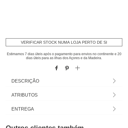
VERIFICAR STOCK NUMA LOJA PERTO DE SI
Estimamos 7 dias úteis após o pagamento para envios no continente e 20
dias úteis para as ilhas dos Açores e da Madeira.
DESCRIÇÃO
Conjunto de jardim RELAX cinza | 2 Lugares | 2
ATRIBUTOS
Cadeirões 58x78x62cm; 1 Mesa 40x38x49cm |
Cor: Cinza | Material: Polipropileno | Marca:
Material
polipropileno
ENTREGA
Hespéride
Peso do Produto
23,50
Prazos de entrega:
Outros clientes também