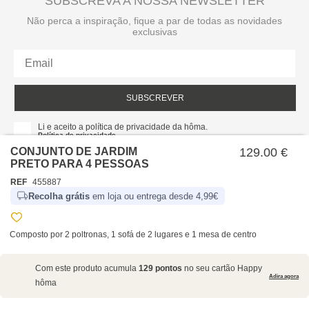
SUBSCREVA A NOSSA NEWSLETTER
Não perca a inspiração, fique a par de todas as novidades
exclusivas
SUBSCREVER
Li e aceito a política de privacidade da hôma.
Política de privacidade
CONJUNTO DE JARDIM
129.00 €
PRETO PARA 4 PESSOAS
REF
455887
Recolha grátis
em loja ou entrega desde 4,99€
Composto por 2 poltronas, 1 sofá de 2 lugares e 1 mesa de centro
SOBRE NÓS
Com este produto acumula
129 pontos
no seu cartão Happy
EMPRESA
Adira agora
hôma
RECRUTAMENTO
POLÍTICAS