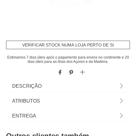
VERIFICAR STOCK NUMA LOJA PERTO DE SI
Estimamos 7 dias úteis após o pagamento para envios no continente e 20
dias úteis para as ilhas dos Açores e da Madeira.
DESCRIÇÃO
Conjunto De Jardim Preto Para 4 Pessoas |
ATRIBUTOS
Composto por 2 poltronas, 1 sofá de 2 lugares e 1
mesa de centro | Estrutura completa em aço, tubo
Material
polipropileno
ENTREGA
em chapa de zinco. Tampo de mesa de vidro
temperado impresso em seda de 5 mm | 1 Mesa
Peso do Produto
22,40
Prazos de entrega:
81x41,5x38,5cm; 1 Sofá 2 Lugares
Outros clientes também