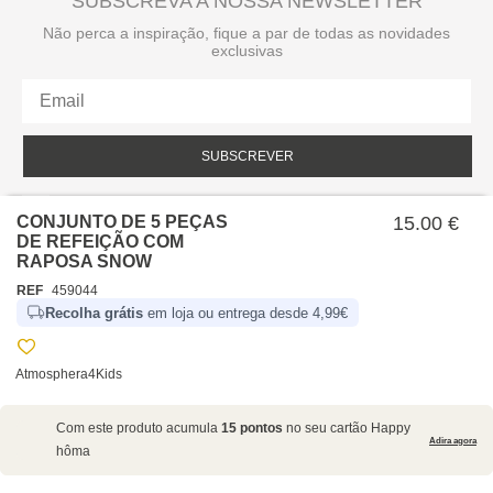
SUBSCREVA A NOSSA NEWSLETTER
Não perca a inspiração, fique a par de todas as novidades
exclusivas
SUBSCREVER
Li e aceito a política de privacidade da hôma.
Política de privacidade
CONJUNTO DE 5 PEÇAS
15.00 €
DE REFEIÇÃO COM
RAPOSA SNOW
REF
459044
Recolha grátis
em loja ou entrega desde 4,99€
Atmosphera4Kids
SOBRE NÓS
Com este produto acumula
15 pontos
no seu cartão Happy
EMPRESA
Adira agora
hôma
RECRUTAMENTO
POLÍTICAS