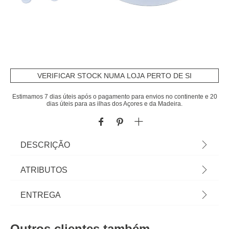
VERIFICAR STOCK NUMA LOJA PERTO DE SI
Estimamos 7 dias úteis após o pagamento para envios no continente e 20
dias úteis para as ilhas dos Açores e da Madeira.
DESCRIÇÃO
Conjunto De 5 Peças De Refeição Com Raposa
ATRIBUTOS
Snow | Inclui 1 prato, 1 tigela, 1 copo, 1 colher e 1
garfo | Cor: Azul | Material: PET Reciclável |
Material
pet
ENTREGA
Marca: Atmosphera4Kids
Cor
azul
Prazos de entrega:
Outros clientes também