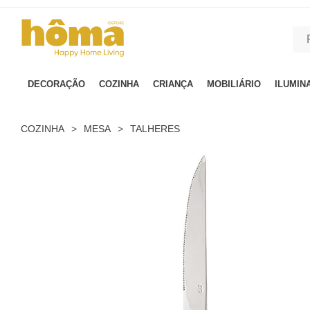
GTM-MFRK69Z true
DECORAÇÃO
COZINHA
CRIANÇA
MOBILIÁRIO
ILUMIN
COZINHA
>
MESA
>
TALHERES