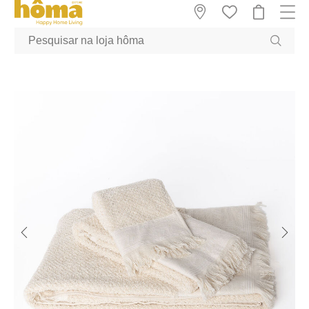
GTM-MFRK69Z true