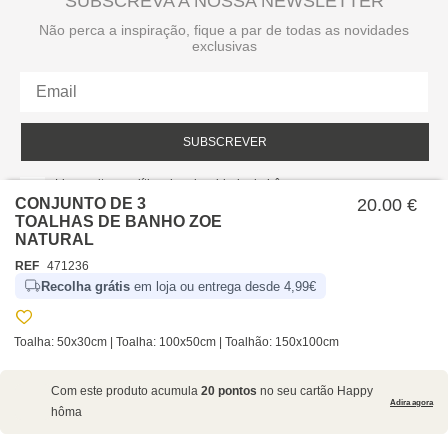
SUBSCREVA A NOSSA NEWSLETTER
Não perca a inspiração, fique a par de todas as novidades
exclusivas
SUBSCREVER
Li e aceito a política de privacidade da hôma.
Política de privacidade
CONJUNTO DE 3
20.00 €
TOALHAS DE BANHO ZOE
NATURAL
REF
471236
Recolha grátis
em loja ou entrega desde 4,99€
Toalha: 50x30cm | Toalha: 100x50cm | Toalhão: 150x100cm
SOBRE NÓS
Com este produto acumula
20 pontos
no seu cartão Happy
EMPRESA
Adira agora
hôma
RECRUTAMENTO
POLÍTICAS