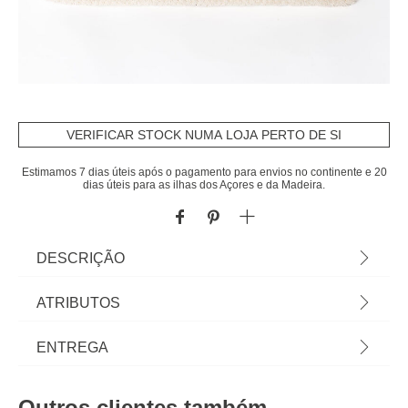
VERIFICAR STOCK NUMA LOJA PERTO DE SI
Estimamos 7 dias úteis após o pagamento para envios no continente e 20
dias úteis para as ilhas dos Açores e da Madeira.
DESCRIÇÃO
Conjunto de 3 toalhas de banho ZOE natural |
ATRIBUTOS
Toalha: 50x30cm | Toalha: 100x50cm | Toalhão:
150x100cm | À procura das toalhas de banho
Material
algodão
ENTREGA
ideais? Encontre aqui as propostas de têxtil de
banho, cortinas de duche ou tapetes de banho
Cor
natural
Prazos de entrega:
para levar todo o conforto que merece até à sua
Outros clientes também