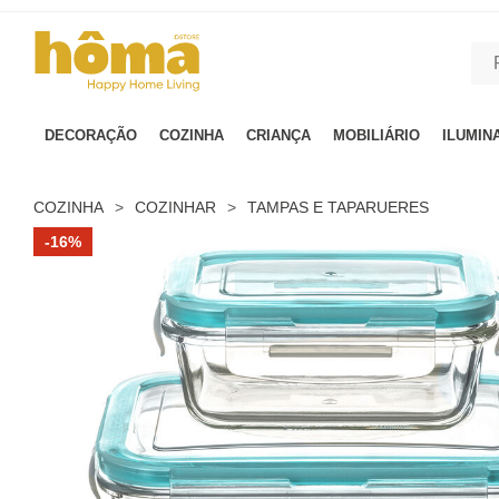
GTM-MFRK69Z true
DECORAÇÃO
COZINHA
CRIANÇA
MOBILIÁRIO
ILUMIN
COZINHA
>
COZINHAR
>
TAMPAS E TAPARUERES
-16%