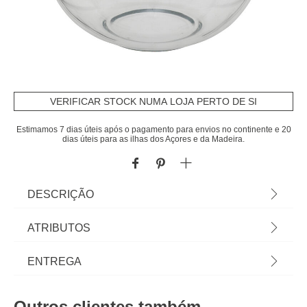
VERIFICAR STOCK NUMA LOJA PERTO DE SI
Estimamos 7 dias úteis após o pagamento para envios no continente e 20
dias úteis para as ilhas dos Açores e da Madeira.
DESCRIÇÃO
Conjunto de 3 caixas redondas em vidro |
ATRIBUTOS
400ML/1L/2L | Sabia que a sua Cozinha pode ser
o lugar mais feliz do mundo? Conheça a nossa
Material
vidro
ENTREGA
gama de utensílios para uma cozinha cheia de
Happy Home Living. Cozinhar com os utensílios
Cor
multicolor
Prazos de entrega:
certos é tão mais fácil! | Cor: Multicolor |
Outros clientes também