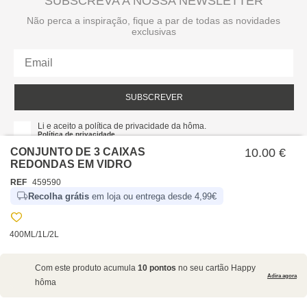
SUBSCREVA A NOSSA NEWSLETTER
Não perca a inspiração, fique a par de todas as novidades
exclusivas
SUBSCREVER
Li e aceito a política de privacidade da hôma.
Política de privacidade
CONJUNTO DE 3 CAIXAS
10.00 €
REDONDAS EM VIDRO
REF
459590
Recolha grátis
em loja ou entrega desde 4,99€
400ML/1L/2L
SOBRE NÓS
Com este produto acumula
10 pontos
no seu cartão Happy
EMPRESA
Adira agora
hôma
RECRUTAMENTO
POLÍTICAS