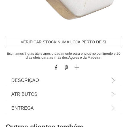
VERIFICAR STOCK NUMA LOJA PERTO DE SI
Estimamos 7 dias úteis após o pagamento para envios no continente e 20
dias úteis para as ilhas dos Açores e da Madeira.
DESCRIÇÃO
Conjunto De 2 Puxadores Branco Mármore |
ATRIBUTOS
5,3x4,2cm | Na hôma encontra os melhores
acessórios decorativos para a sua casa. Descubra
Material
latão
ENTREGA
qual gosta mais... é seu! | Cor: Branco | Dimensão:
5,3x4,2cm | Material: Latão, Pedra | Marca:
Peso do Produto
0,17
Prazos de entrega:
Atmosphera
Outros clientes também