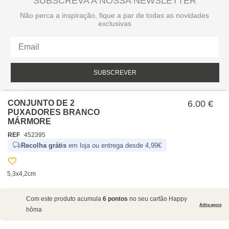
SUBSCREVA A NOSSA NEWSLETTER
Não perca a inspiração, fique a par de todas as novidades
exclusivas
SUBSCREVER
Li e aceito a política de privacidade da hôma.
Política de privacidade
CONJUNTO DE 2
6.00 €
PUXADORES BRANCO
MÁRMORE
REF
452395
Recolha grátis
em loja ou entrega desde 4,99€
5,3x4,2cm
SOBRE NÓS
Com este produto acumula
6 pontos
no seu cartão Happy
EMPRESA
Adira agora
hôma
RECRUTAMENTO
POLÍTICAS