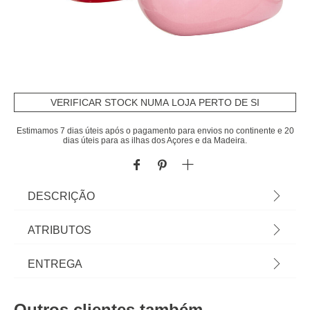
VERIFICAR STOCK NUMA LOJA PERTO DE SI
Estimamos 7 dias úteis após o pagamento para envios no continente e 20
dias úteis para as ilhas dos Açores e da Madeira.
DESCRIÇÃO
Conjunto de 2 corações decorativos 14cm |
ATRIBUTOS
Descubra a nossa coleção de quadros decorativos
e telas, e personalize as suas paredes à sua
Material
cerâmica
ENTREGA
medida com a hôma. | Cor: Vermelho e Rosa |
Dimensão: 14x7,5x13cm | Material: Cerâmica
Cor
vermelho
Prazos de entrega:
Outros clientes também