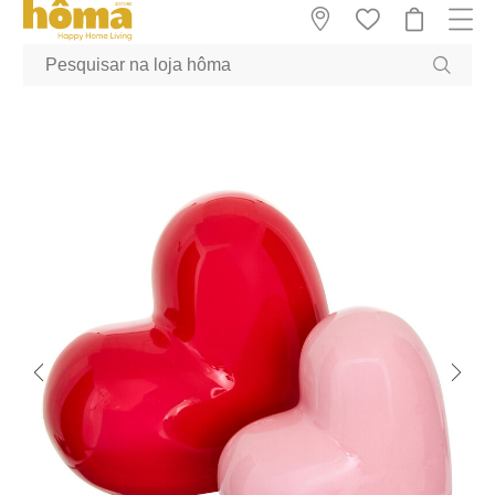
GTM-MFRK69Z true