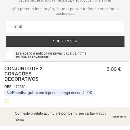
SUBSCREVA A NOSSA NEWSLETTER
Não perca a inspiração, fique a par de todas as novidades
exclusivas
SUBSCREVER
Li e aceito a política de privacidade da hôma.
Política de privacidade
CONJUNTO DE 2
8.00 €
CORAÇÕES
DECORATIVOS
REF
471561
Recolha grátis
em loja ou entrega desde 4,99€
SOBRE NÓS
Com este produto acumula
8 pontos
no seu cartão Happy
EMPRESA
Adira agora
hôma
RECRUTAMENTO
POLÍTICAS