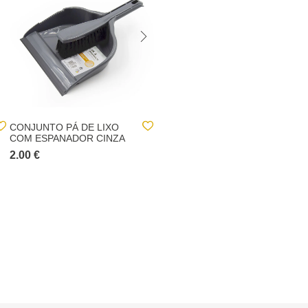
CONJUNTO PÁ DE LIXO
RECARGA PARA
COM ESPANADOR CINZA
ESFREGONA SUAVE
ULTRA RESISTENTE
2.00 €
3.00 €
VILEDA