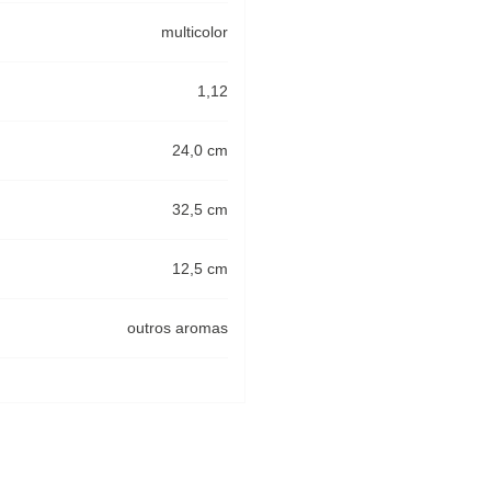
multicolor
1,12
24,0 cm
32,5 cm
12,5 cm
outros aromas