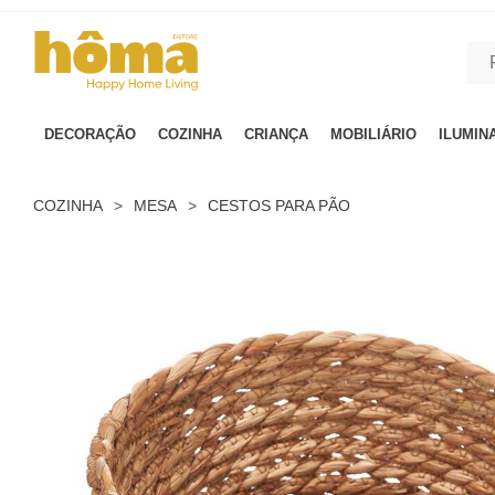
GTM-MFRK69Z true
DECORAÇÃO
COZINHA
CRIANÇA
MOBILIÁRIO
ILUMIN
COZINHA
>
MESA
>
CESTOS PARA PÃO