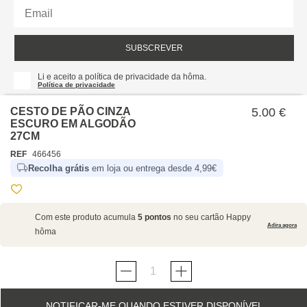
SUBSCREVER
Li e aceito a política de privacidade da hôma.
Política de privacidade
CESTO DE PÃO CINZA
5.00 €
ESCURO EM ALGODÃO
27CM
REF
466456
Recolha grátis
em loja ou entrega desde 4,99€
SOBRE NÓS
Com este produto acumula
5 pontos
no seu cartão Happy
EMPRESA
Adira agora
hôma
RECRUTAMENTO
POLÍTICAS
CARTÃO HAPPY
hôma
PROTEÇÃO DE DADOS
SUSTENTABILIDADE
CONDIÇÕES GERAIS DE VENDA E UTILIZAÇÃO DO
CONTACTOS
LOJAS
SITE
NOTIFICAR-ME QUANDO ESTIVER DISPONÍVEL