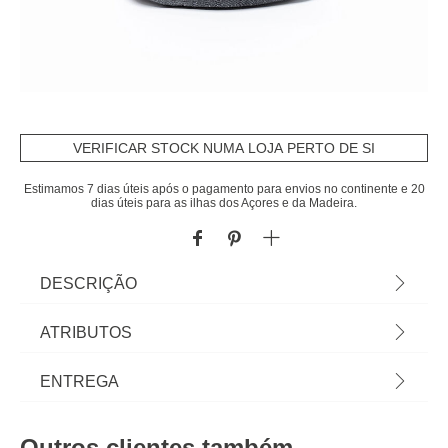
VERIFICAR STOCK NUMA LOJA PERTO DE SI
Estimamos 7 dias úteis após o pagamento para envios no continente e 20
dias úteis para as ilhas dos Açores e da Madeira.
DESCRIÇÃO
Cesto de pão cinza escuro em algodão 27cm |
ATRIBUTOS
Tudo o que a sua Mesa precisa está em homa.pt
Conheça a nossa coleção de louças, copos,
Material
algodão
ENTREGA
talheres, bases, suportes, peças para servir...
servir com Happy Home Living, e tudo vai saber
Peso do Produto
0,08
Prazos de entrega:
muito melhor! | Cor: Cinza escuro | Dimensão:
Outros clientes também