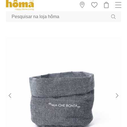
GTM-MFRK69Z true