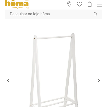
GTM-MFRK69Z true