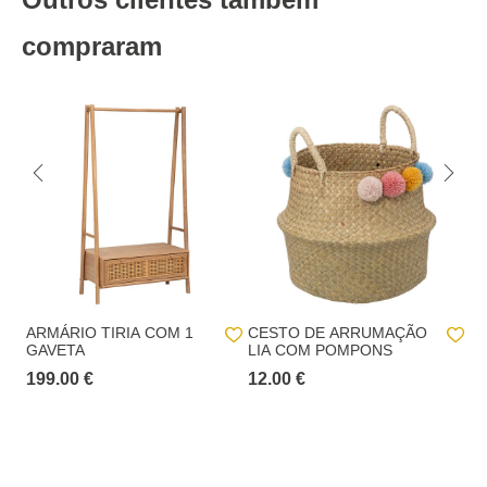
Material: MDF | Marca: Atmosphera4Kids
Altura
114,0 cm
Entregas em Portugal continental:
até 7 dias úteis após o pagamento da
encomenda.
compraram
Comprimento
60,0 cm
Entregas na Madeira e nos Açores
: até 20 dias
Largura
30,0 cm
úteis após o pagamento da encomenda.
Recolha numa loja física hôma:
Recolha em loja 24h (GRATUITO):
No checkout, iremos apresentar as lojas
hôma com stock disponível para levantar a sua encomenda num prazo
máximo de 24horas.
Recolha em loja (GRATUITO):
o cliente pode
escolher de entre uma lista de lojas hôma aquela
onde pretende proceder ao levantamento da
encomenda.
ARMÁRIO TIRIA COM 1
CESTO DE ARRUMAÇÃO
P
GAVETA
LIA COM POMPONS
Y
Prazo p/ levantamento da encomenda
: 15 dias
199.00 €
12.00 €
59
contados da data da notificação de disponível na
loja selecionada.
Entrega ao domicílio: