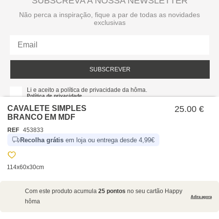
SUBSCREVA A NOSSA NEWSLETTER
Não perca a inspiração, fique a par de todas as novidades
exclusivas
SUBSCREVER
Li e aceito a política de privacidade da hôma.
Política de privacidade
CAVALETE SIMPLES
25.00 €
BRANCO EM MDF
REF
453833
Recolha grátis
em loja ou entrega desde 4,99€
114x60x30cm
SOBRE NÓS
Com este produto acumula
25 pontos
no seu cartão Happy
EMPRESA
Adira agora
hôma
RECRUTAMENTO
POLÍTICAS