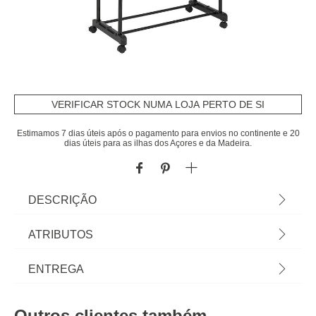
VERIFICAR STOCK NUMA LOJA PERTO DE SI
Estimamos 7 dias úteis após o pagamento para envios no continente e 20
dias úteis para as ilhas dos Açores e da Madeira.
DESCRIÇÃO
Cavalete em metal branco preto WOODY |
ATRIBUTOS
165x42x86cm | Conheça este e mais artigos que
temos disponíveis para o seu closet. Arrumar e
Material
plástico
ENTREGA
organizar os seus armários e closets nunca foi tão
fácil! Descubra a gama de arrumação hôma. | Cor:
Peso do Produto
2,58
Prazos de entrega:
Branco | Dimensão: 165x42x86cm | Material: Metal
Outros clientes também