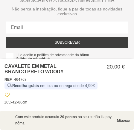
SUBSCREVA A NOSSA NEWSLETTER
Não perca a inspiração, fique a par de todas as novidades
exclusivas
SUBSCREVER
Li e aceito a política de privacidade da hôma.
Política de privacidade
CAVALETE EM METAL
20.00 €
BRANCO PRETO WOODY
REF
464768
Recolha grátis
em loja ou entrega desde 4,99€
165x42x86cm
SOBRE NÓS
Com este produto acumula
20 pontos
no seu cartão Happy
EMPRESA
Adira agora
hôma
RECRUTAMENTO
POLÍTICAS