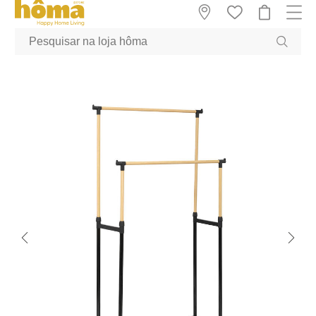
GTM-MFRK69Z true