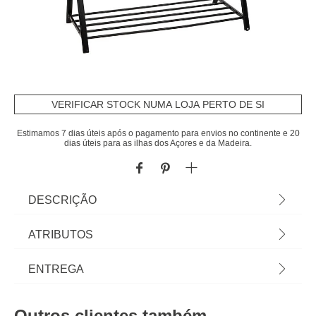
VERIFICAR STOCK NUMA LOJA PERTO DE SI
Estimamos 7 dias úteis após o pagamento para envios no continente e 20
dias úteis para as ilhas dos Açores e da Madeira.
DESCRIÇÃO
Cavalete Athena Preto Com 2 Prateleiras |
ATRIBUTOS
167x56,5x121cm | Peso suportado 90 kg: 20 kg
por prateleira e barra de 50 kg | Conheça este e
Material
metal
ENTREGA
mais artigos que temos disponíveis para o seu
closet. Arrumar e organizar os seus armários e
Peso do Produto
7,60
Prazos de entrega:
closets nunca foi tão fácil! Descubra a gama de
Outros clientes também