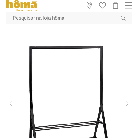
GTM-MFRK69Z true