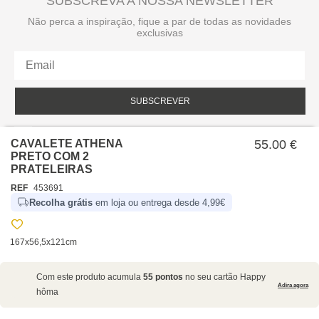
SUBSCREVA A NOSSA NEWSLETTER
Não perca a inspiração, fique a par de todas as novidades
exclusivas
SUBSCREVER
Li e aceito a política de privacidade da hôma.
Política de privacidade
CAVALETE ATHENA
55.00 €
PRETO COM 2
PRATELEIRAS
REF
453691
Recolha grátis
em loja ou entrega desde 4,99€
167x56,5x121cm
SOBRE NÓS
Com este produto acumula
55 pontos
no seu cartão Happy
EMPRESA
Adira agora
hôma
RECRUTAMENTO
POLÍTICAS