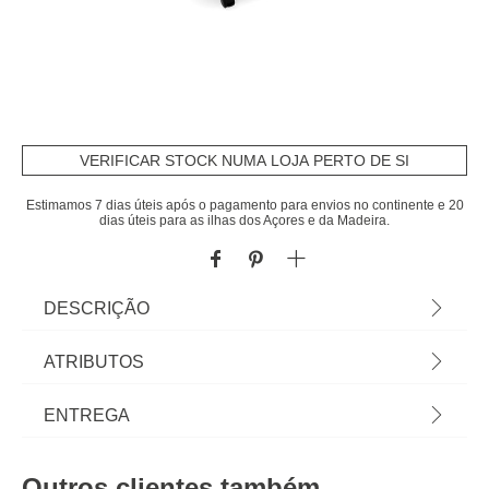
VERIFICAR STOCK NUMA LOJA PERTO DE SI
Estimamos 7 dias úteis após o pagamento para envios no continente e 20
dias úteis para as ilhas dos Açores e da Madeira.
DESCRIÇÃO
Carrinho De Cozinha Com 3 Cestos Azul Stone |
ATRIBUTOS
Com Rodas | Cuide da higiene e limpeza da casa
com os acessórios e produtos de limpeza
Cor
azul
ENTREGA
adequados, mantendo a casa limpa e o ambiente
saudável. Na seção de Limpeza das lojas hôma
Peso do Produto
1,50
Prazos de entrega:
encontra todos os produtos e auxiliares de limpeza
Outros clientes também