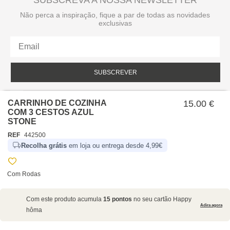
SUBSCREVA A NOSSA NEWSLETTER
Não perca a inspiração, fique a par de todas as novidades
exclusivas
SUBSCREVER
Li e aceito a política de privacidade da hôma.
Política de privacidade
CARRINHO DE COZINHA
15.00 €
COM 3 CESTOS AZUL
STONE
REF
442500
Recolha grátis
em loja ou entrega desde 4,99€
Com Rodas
SOBRE NÓS
Com este produto acumula
15 pontos
no seu cartão Happy
EMPRESA
Adira agora
hôma
RECRUTAMENTO
POLÍTICAS