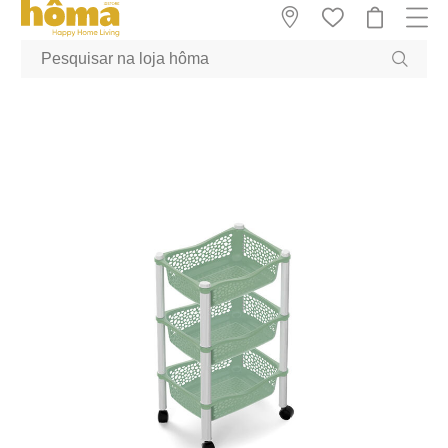
GTM-MFRK69Z true