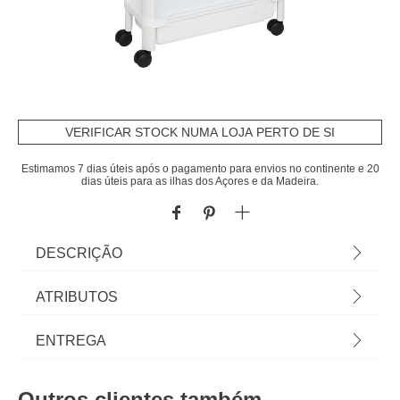
VERIFICAR STOCK NUMA LOJA PERTO DE SI
Estimamos 7 dias úteis após o pagamento para envios no continente e 20
dias úteis para as ilhas dos Açores e da Madeira.
DESCRIÇÃO
Carrinho De Cozinha Branco Extensível Com 4
ATRIBUTOS
Cestos | 78,5x15x37,5cm | A funcionalidade na
cozinha é essencial e começa pelas soluções de
Peso do Produto
0,44
ENTREGA
arrumação de cozinha. Desde o carrinho de apoio,
à garrafeira ou aos caixotes de lixo e ecopontos,
Altura
78,5 cm
Prazos de entrega:
encontre tudo em homa.pt | Cor: Branco |
Outros clientes também