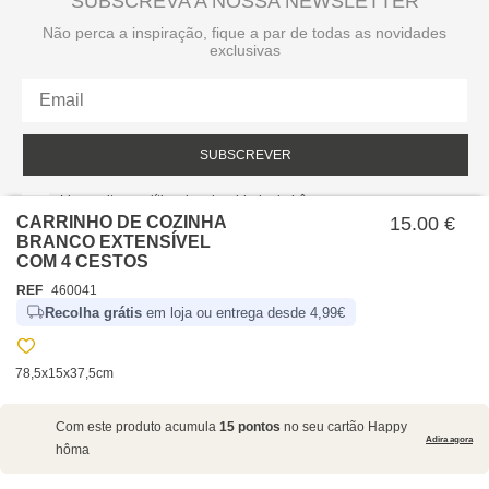
SUBSCREVA A NOSSA NEWSLETTER
Não perca a inspiração, fique a par de todas as novidades
exclusivas
SUBSCREVER
Li e aceito a política de privacidade da hôma.
Política de privacidade
CARRINHO DE COZINHA
15.00 €
BRANCO EXTENSÍVEL
COM 4 CESTOS
REF
460041
Recolha grátis
em loja ou entrega desde 4,99€
78,5x15x37,5cm
SOBRE NÓS
Com este produto acumula
15 pontos
no seu cartão Happy
EMPRESA
Adira agora
hôma
RECRUTAMENTO
POLÍTICAS