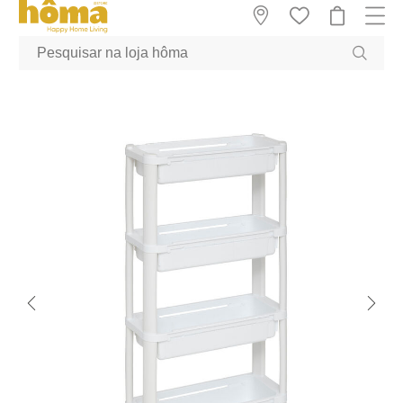
GTM-MFRK69Z true