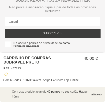
SUBSCREVA A NOSSA NEWSLETTER
Não perca a inspiração, fique a par de todas as novidades
exclusivas
SUBSCREVER
Li e aceito a política de privacidade da hôma.
Política de privacidade
CARRINHO DE COMPRAS
40.00 €
DOBRÁVEL PRETO
REF
447273
Com 6 Rodas | 100x39x47cm | Artigo Exclusivo Loja Online
SOBRE NÓS
Com este produto acumula
40 pontos
no seu cartão Happy
EMPRESA
Adira agora
hôma
RECRUTAMENTO
POLÍTICAS