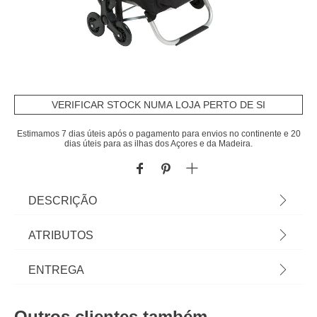
VERIFICAR STOCK NUMA LOJA PERTO DE SI
Estimamos 7 dias úteis após o pagamento para envios no continente e 20
dias úteis para as ilhas dos Açores e da Madeira.
DESCRIÇÃO
Carrinho De Compras Dobrável Preto | Com 6
ATRIBUTOS
Rodas | 100x39x47cm | Carrinho de compras com
estrutura dobrável em alumínio. Rodas especiais
Material
alumínio
ENTREGA
para subir pavimentos ou escadas em borracha
resistente. Contém um bolso frontal para manter
Peso do Produto
3,05
Prazos de entrega:
os produtos frescos ou quentes. Rede de
Outros clientes também