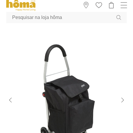
GTM-MFRK69Z true