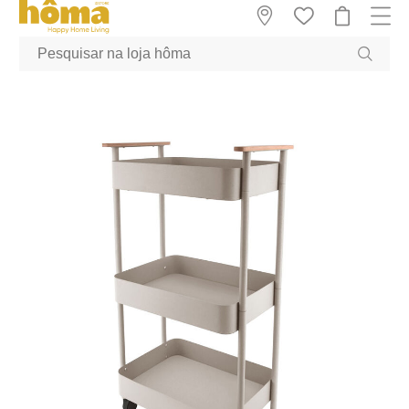
GTM-MFRK69Z true