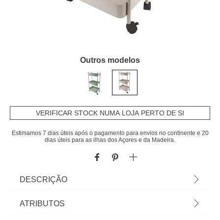
Outros modelos
VERIFICAR STOCK NUMA LOJA PERTO DE SI
Estimamos 7 dias úteis após o pagamento para envios no continente e 20
dias úteis para as ilhas dos Açores e da Madeira.
DESCRIÇÃO
Carrinho de apoio bege com 3 tabuleiros |
ATRIBUTOS
83,8x29x45,5cm | A funcionalidade na cozinha é