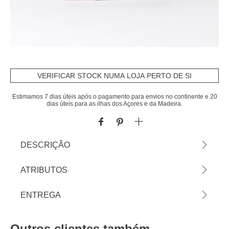
VERIFICAR STOCK NUMA LOJA PERTO DE SI
Estimamos 7 dias úteis após o pagamento para envios no continente e 20
dias úteis para as ilhas dos Açores e da Madeira.
DESCRIÇÃO
Capa de edredão cinza 240x290cm e 2 capas de
ATRIBUTOS
almofada 50x80cm | Encontre aqui tudo para um
sono tranquilo! Conheça a nossa coleção têxtil lar
Material
poliéster
ENTREGA
com propostas de roupa de cama muito
confortáveis: edredons, capas, colchas, lençóis,
Cor
multicolor
Prazos de entrega:
almofadas para dormir... | Cor: Multicolor |
Outros clientes também