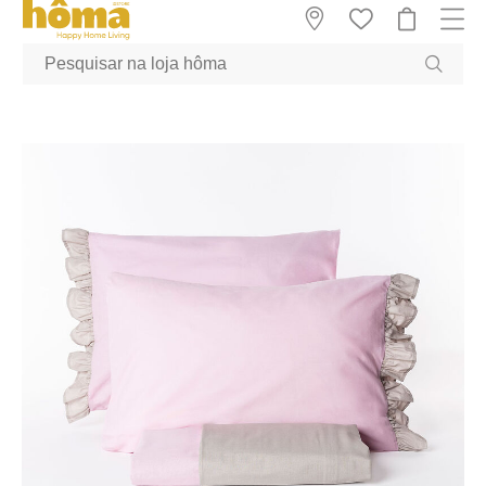
GTM-MFRK69Z true