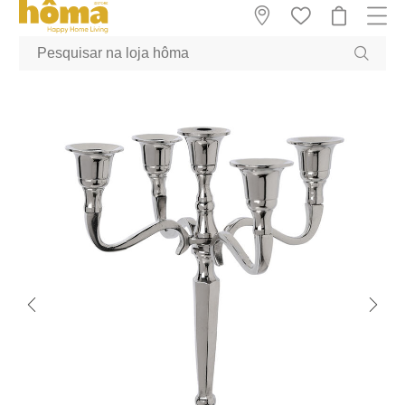
GTM-MFRK69Z true