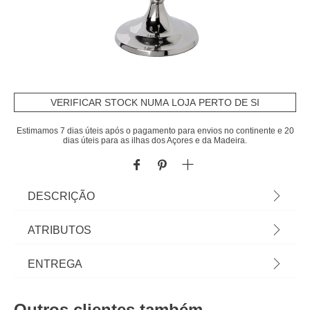
VERIFICAR STOCK NUMA LOJA PERTO DE SI
Estimamos 7 dias úteis após o pagamento para envios no continente e 20
dias úteis para as ilhas dos Açores e da Madeira.
DESCRIÇÃO
Candelabro em metal prateado para 5 Velas 27 cm
ATRIBUTOS
| Velas não incluídas | Descubra a nossa gama de
Candelabros e Encontre o que melhor se adequa à
Material
metal
ENTREGA
decoração de sua casa. | Cor: Prateado |
Dimensão: 27x22,5x22,5cm |Material: Metal |
Cor
prateado
Prazos de entrega:
Marca: Atmosphera
Outros clientes também