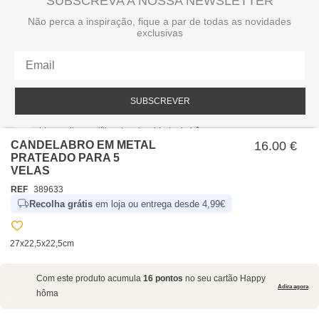
SUBSCREVA A NOSSA NEWSLETTER
Não perca a inspiração, fique a par de todas as novidades
exclusivas
SUBSCREVER
Li e aceito a política de privacidade da hôma.
Política de privacidade
CANDELABRO EM METAL
16.00 €
PRATEADO PARA 5
VELAS
REF
389633
Recolha grátis
em loja ou entrega desde 4,99€
27x22,5x22,5cm
SOBRE NÓS
Com este produto acumula
16 pontos
no seu cartão Happy
EMPRESA
Adira agora
hôma
RECRUTAMENTO
POLÍTICAS