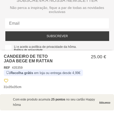
SUBSCREVA A NOSSA NEWSLETTER
Não perca a inspiração, fique a par de todas as novidades
exclusivas
SUBSCREVER
Li e aceito a política de privacidade da hôma.
Política de privacidade
CANDEEIRO DE TETO
25.00 €
JADA BEGE EM RATTAN
REF
435359
Recolha grátis
em loja ou entrega desde 4,99€
31x35x35cm
SOBRE NÓS
Com este produto acumula
25 pontos
no seu cartão Happy
EMPRESA
Adira agora
hôma
RECRUTAMENTO
POLÍTICAS