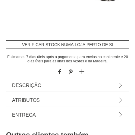
VERIFICAR STOCK NUMA LOJA PERTO DE SI
Estimamos 7 dias úteis após o pagamento para envios no continente e 20
dias úteis para as ilhas dos Açores e da Madeira.
DESCRIÇÃO
Candeeiro De Teto Adelia Preto Em Metal |
ATRIBUTOS
58x16x57cm | Medida Do Cabo: 80cm | Casquilho:
E27 | Potência Máxima: 40W | Lâmpada Não
Material
metal
ENTREGA
Incluída | Descubra este e outros artigos de
iluminação hôma para iluminar e decorar a sua
Peso do Produto
1,15
Prazos de entrega:
casa. | Cor: Preto | Dimensão: 58x16x57cm |
Outros clientes também