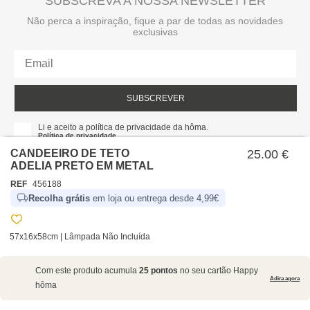
SUBSCREVA A NOSSA NEWSLETTER
Não perca a inspiração, fique a par de todas as novidades
exclusivas
SUBSCREVER
Li e aceito a política de privacidade da hôma.
Política de privacidade
CANDEEIRO DE TETO
25.00 €
ADELIA PRETO EM METAL
REF
456188
Recolha grátis
em loja ou entrega desde 4,99€
57x16x58cm | Lâmpada Não Incluída
SOBRE NÓS
Com este produto acumula
25 pontos
no seu cartão Happy
EMPRESA
Adira agora
hôma
RECRUTAMENTO
POLÍTICAS