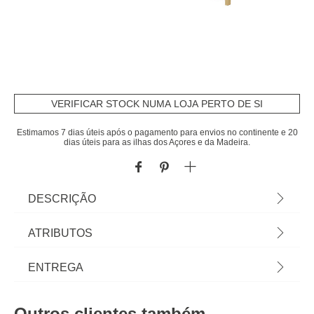
VERIFICAR STOCK NUMA LOJA PERTO DE SI
Estimamos 7 dias úteis após o pagamento para envios no continente e 20
dias úteis para as ilhas dos Açores e da Madeira.
DESCRIÇÃO
Cama SNUG verde 90x190cm | Descubra a nossa
ATRIBUTOS
coleção de mobiliário infantil! Com hôma kids é
fácil proporcionar aventuras e mundos imaginários
Material
madeira
ENTREGA
aos mais pequeninos. Mobiliário para quarto de
bebé e espaços para brincar. | Cor: Verde |
Cor
verde
Prazos de entrega:
Material: Madeira | Dimensão: 90x190cm
Outros clientes também