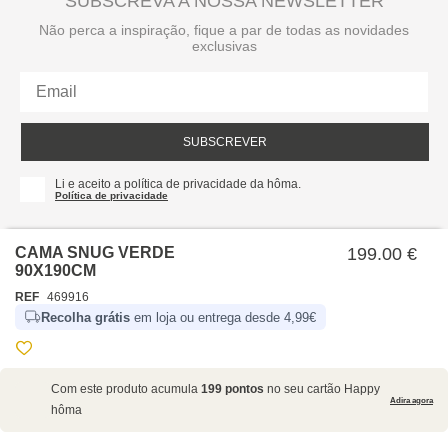
SUBSCREVA A NOSSA NEWSLETTER
Não perca a inspiração, fique a par de todas as novidades
exclusivas
SUBSCREVER
Li e aceito a política de privacidade da hôma.
Política de privacidade
CAMA SNUG VERDE
199.00 €
90X190CM
REF
469916
Recolha grátis
em loja ou entrega desde 4,99€
SOBRE NÓS
Com este produto acumula
199 pontos
no seu cartão Happy
EMPRESA
Adira agora
hôma
RECRUTAMENTO
POLÍTICAS