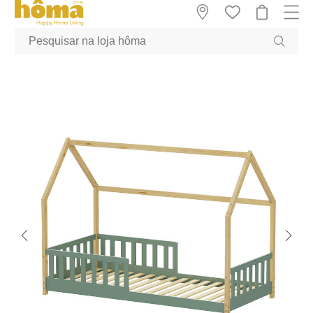
GTM-MFRK69Z true