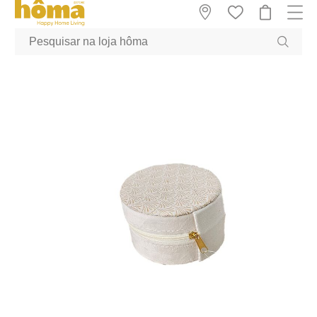
GTM-MFRK69Z true