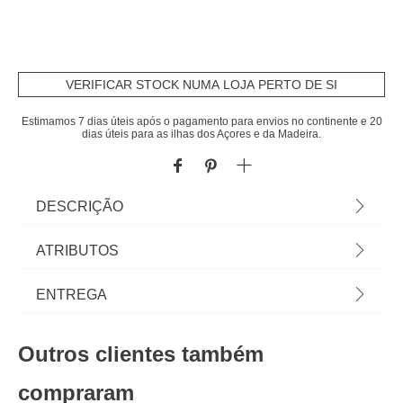
VERIFICAR STOCK NUMA LOJA PERTO DE SI
Estimamos 7 dias úteis após o pagamento para envios no continente e 20
dias úteis para as ilhas dos Açores e da Madeira.
DESCRIÇÃO
Caixa Para Bijuteria Em Veludo Bege | Na hôma
ATRIBUTOS
encontra os melhores acessórios decorativos para
a sua casa. Descubra qual gosta mais... é seu! |
Material
veludo
ENTREGA
Cor: Bege | Medidas: 10x6x10cm | Material:
Veludo
Peso do Produto
0,17
Prazos de entrega:
Outros clientes também
Altura
10,0 cm
Entregas em Portugal continental:
até 7 dias úteis após o pagamento da
encomenda.
compraram
Comprimento
10,0 cm