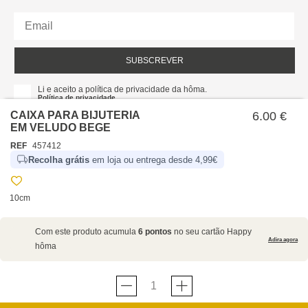
SUBSCREVER
Li e aceito a política de privacidade da hôma.
Política de privacidade
CAIXA PARA BIJUTERIA
6.00 €
EM VELUDO BEGE
REF
457412
Recolha grátis
em loja ou entrega desde 4,99€
10cm
SOBRE NÓS
Com este produto acumula
6 pontos
no seu cartão Happy
EMPRESA
Adira agora
hôma
RECRUTAMENTO
POLÍTICAS
CARTÃO HAPPY
hôma
PROTEÇÃO DE DADOS
SUSTENTABILIDADE
CONDIÇÕES GERAIS DE VENDA E UTILIZAÇÃO DO
CONTACTOS