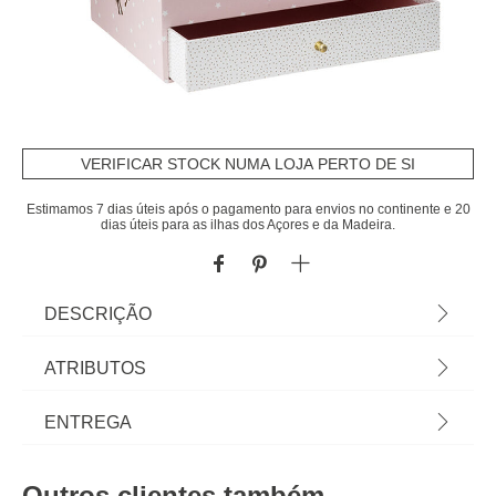
VERIFICAR STOCK NUMA LOJA PERTO DE SI
Estimamos 7 dias úteis após o pagamento para envios no continente e 20
dias úteis para as ilhas dos Açores e da Madeira.
DESCRIÇÃO
Caixa Musical Unicórnio | 14x16,5x21,5cm |
ATRIBUTOS
Remetendo para os contos de fada infantis, a
caixa musical com corda apresenta-lhe uma
Material
cartão
ENTREGA
agradável e suave melodia. Com espelho e
diversos compartimentos permite organizar
Cor
rosa
Prazos de entrega:
bijuterias e outros tesouros dos mais pequeninos.
Outros clientes também