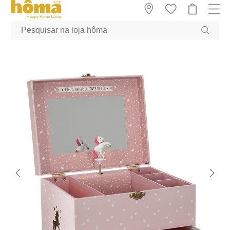
GTM-MFRK69Z true