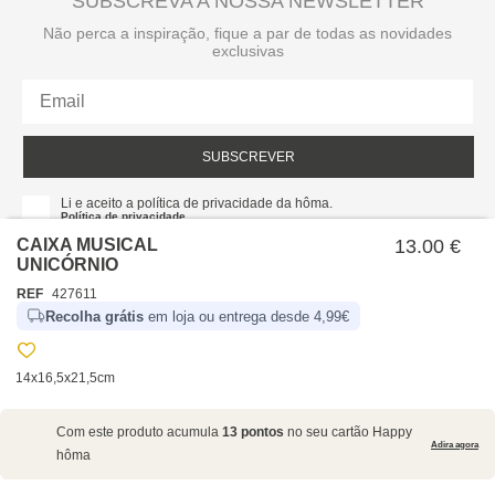
SUBSCREVA A NOSSA NEWSLETTER
Não perca a inspiração, fique a par de todas as novidades
exclusivas
SUBSCREVER
Li e aceito a política de privacidade da hôma.
Política de privacidade
CAIXA MUSICAL
13.00 €
UNICÓRNIO
REF
427611
Recolha grátis
em loja ou entrega desde 4,99€
14x16,5x21,5cm
SOBRE NÓS
Com este produto acumula
13 pontos
no seu cartão Happy
EMPRESA
Adira agora
hôma
RECRUTAMENTO
POLÍTICAS