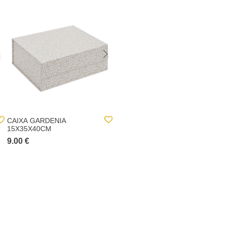
CAIXA GARDENIA
CONJUNTO DE 3 CAIXAS
15X35X40CM
DE ARRUMAÇÃO COM
TAMPA BAVA
9.00 €
40.00 €