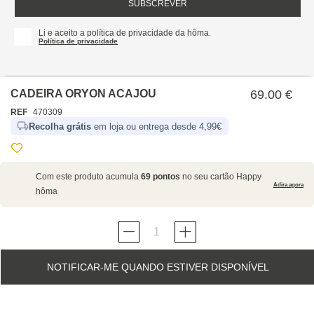
SUBSCREVER
Li e aceito a política de privacidade da hôma.
Política de privacidade
CADEIRA ORYON ACAJOU
69.00 €
REF
470309
Recolha grátis
em loja ou entrega desde 4,99€
SOBRE NÓS
Com este produto acumula
69 pontos
no seu cartão Happy
EMPRESA
Adira agora
hôma
RECRUTAMENTO
POLÍTICAS
CARTÃO HAPPY
hôma
PROTEÇÃO DE DADOS
SUSTENTABILIDADE
CONDIÇÕES GERAIS DE VENDA E UTILIZAÇÃO DO
CONTACTOS
LOJAS
SITE
NOTIFICAR-ME QUANDO ESTIVER DISPONÍVEL
FORMULÁRIO DE CONTACTO
FAQ'S
HAPPY
hôma
TERMOS E CONDIÇÕES DO CARTÃO
LINHA DE APOIO AO CLIENTE
EXPLORE
TROCAS E DEVOLUÇÕES - LOJAS FÍSICAS
+351 229 761 080 (CUSTO DE CHAMADA PARA A REDE
LIVRO DE RECLAMAÇÕES ONLINE