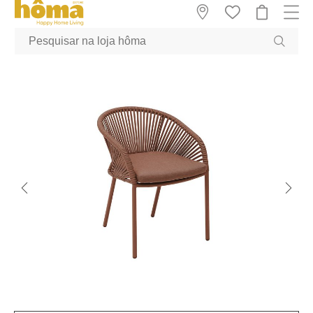
GTM-MFRK69Z true