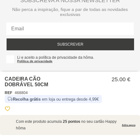
SUBSCREVA A NOSSA NEWSLETTER
Não perca a inspiração, fique a par de todas as novidades
exclusivas
SUBSCREVER
Li e aceito a política de privacidade da hôma.
Política de privacidade
CADEIRA CÃO
25.00 €
DOBRÁVEL 50CM
REF
468804
Recolha grátis
em loja ou entrega desde 4,99€
SOBRE NÓS
Com este produto acumula
25 pontos
no seu cartão Happy
EMPRESA
Adira agora
hôma
RECRUTAMENTO
POLÍTICAS