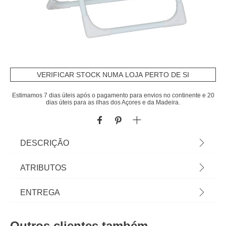
VERIFICAR STOCK NUMA LOJA PERTO DE SI
Estimamos 7 dias úteis após o pagamento para envios no continente e 20
dias úteis para as ilhas dos Açores e da Madeira.
DESCRIÇÃO
Cadeira cão dobrável 50cm | Descubra a nossa
ATRIBUTOS
coleção de mobiliário infantil! Com hôma kids é
fácil proporcionar aventuras e mundos imaginários
Material
metal
ENTREGA
aos mais pequeninos. Mobiliário para quarto de
bebé e espaços para brincar. | Cor: Bege,
Peso do Produto
1,88
Prazos de entrega:
Castanho | Dimensão: 50x40x50cm | Material:
Outros clientes também