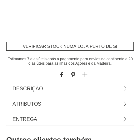
VERIFICAR STOCK NUMA LOJA PERTO DE SI
Estimamos 7 dias úteis após o pagamento para envios no continente e 20
dias úteis para as ilhas dos Açores e da Madeira.
DESCRIÇÃO
Cabide Madeira Com 5 Ganchos Em Metal |
ATRIBUTOS
20,7x3,5x82,5cm | Na hôma encontra os melhores
acessórios decorativos para a sua casa. Descubra
Material
madeira mango
ENTREGA
qual gosta mais... é seu! | Cor: Castanho |
Dimensão: 20,7x3,5x82,5cm | Material: Madeira
Peso do Produto
3,03
Prazos de entrega:
Mango e Metal | Marca: Atmosphera
Outros clientes também