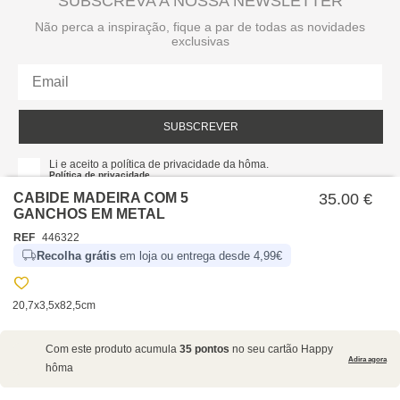
SUBSCREVA A NOSSA NEWSLETTER
Não perca a inspiração, fique a par de todas as novidades
exclusivas
SUBSCREVER
Li e aceito a política de privacidade da hôma.
Política de privacidade
CABIDE MADEIRA COM 5
35.00 €
GANCHOS EM METAL
REF
446322
Recolha grátis
em loja ou entrega desde 4,99€
20,7x3,5x82,5cm
SOBRE NÓS
Com este produto acumula
35 pontos
no seu cartão Happy
EMPRESA
Adira agora
hôma
RECRUTAMENTO
POLÍTICAS