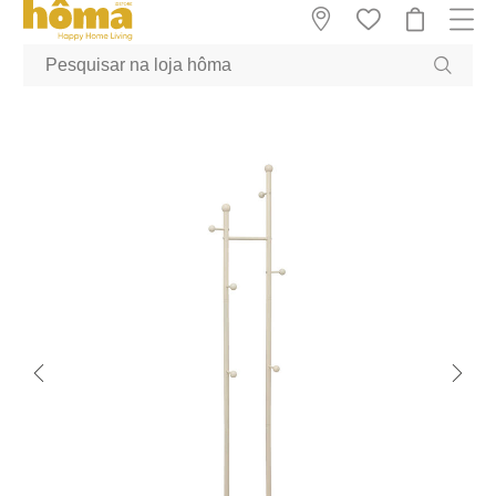
GTM-MFRK69Z true