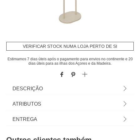
VERIFICAR STOCK NUMA LOJA PERTO DE SI
Estimamos 7 dias úteis após o pagamento para envios no continente e 20
dias úteis para as ilhas dos Açores e da Madeira.
DESCRIÇÃO
Cabide com 6 ganchos bege em metal | Conheça
ATRIBUTOS
este e mais artigos que temos disponíveis para o
seu closet. Arrumar e organizar os seus armários e
Material
metal
ENTREGA
closets nunca foi tão fácil! Descubra a gama de
arrumação hôma. | Cor: Bege | Dimensão:
Peso do Produto
7,90
Prazos de entrega:
187,5x30x40cm | Material: Metal e Cimento |
Outros clientes também