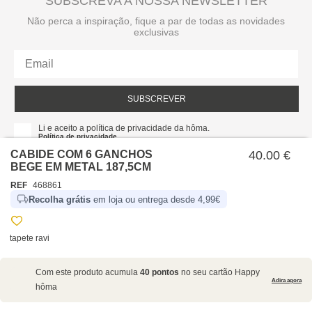
SUBSCREVA A NOSSA NEWSLETTER
Não perca a inspiração, fique a par de todas as novidades
exclusivas
SUBSCREVER
Li e aceito a política de privacidade da hôma.
Política de privacidade
CABIDE COM 6 GANCHOS
40.00 €
BEGE EM METAL 187,5CM
REF
468861
Recolha grátis
em loja ou entrega desde 4,99€
tapete ravi
SOBRE NÓS
Com este produto acumula
40 pontos
no seu cartão Happy
EMPRESA
Adira agora
hôma
RECRUTAMENTO
POLÍTICAS