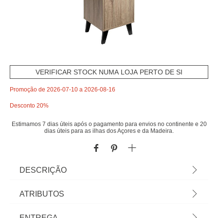
VERIFICAR STOCK NUMA LOJA PERTO DE SI
Promoção de 2026-07-10 a 2026-08-16
Desconto 20%
Estimamos 7 dias úteis após o pagamento para envios no continente e 20
dias úteis para as ilhas dos Açores e da Madeira.
DESCRIÇÃO
Cabide CEDA preto | 168,5x32x34,5cm | Cabide
ATRIBUTOS
com 8 cabeças e armário de 1 compartimento com
porta e pés | Conheça este e mais artigos que
Material
madeira
ENTREGA