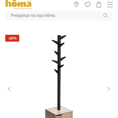
GTM-MFRK69Z true
-20%