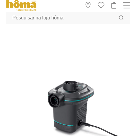
GTM-MFRK69Z true