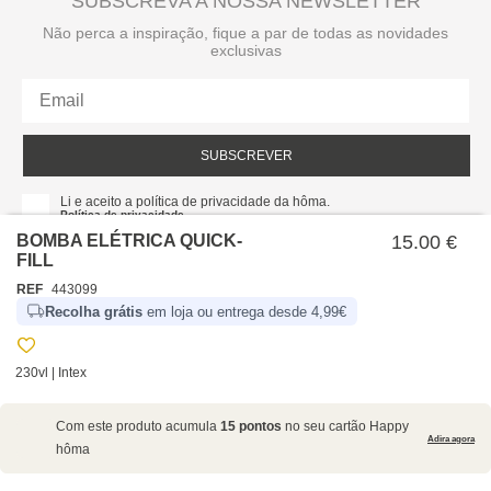
SUBSCREVA A NOSSA NEWSLETTER
Não perca a inspiração, fique a par de todas as novidades
exclusivas
SUBSCREVER
Li e aceito a política de privacidade da hôma.
Política de privacidade
BOMBA ELÉTRICA QUICK-
15.00 €
FILL
REF
443099
Recolha grátis
em loja ou entrega desde 4,99€
230vl | Intex
SOBRE NÓS
Com este produto acumula
15 pontos
no seu cartão Happy
EMPRESA
Adira agora
hôma
RECRUTAMENTO
POLÍTICAS