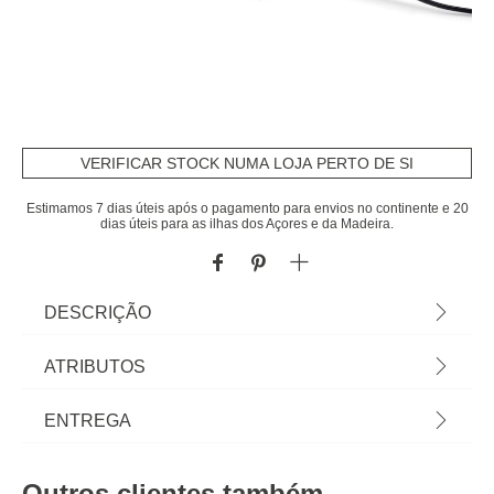
VERIFICAR STOCK NUMA LOJA PERTO DE SI
Estimamos 7 dias úteis após o pagamento para envios no continente e 20
dias úteis para as ilhas dos Açores e da Madeira.
DESCRIÇÃO
Bomba elétrica Quick-fill 230vl Intex | Conecta-se a
ATRIBUTOS
uma fonte de alimentação de 220 volts, 3 bicos
adaptáveis ??a qualquer tipo de válvula. | Pressão
Material
polipropileno
ENTREGA
máxima: 0,46 PSI / 0,03 bar | Vazão: 600 litros /
min
Peso do Produto
0,63
Prazos de entrega:
Outros clientes também