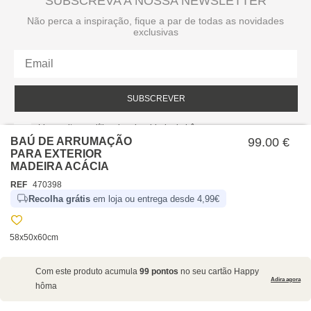
SUBSCREVA A NOSSA NEWSLETTER
Não perca a inspiração, fique a par de todas as novidades
exclusivas
SUBSCREVER
Li e aceito a política de privacidade da hôma.
Política de privacidade
BAÚ DE ARRUMAÇÃO
99.00 €
PARA EXTERIOR
MADEIRA ACÁCIA
REF
470398
Recolha grátis
em loja ou entrega desde 4,99€
58x50x60cm
SOBRE NÓS
Com este produto acumula
99 pontos
no seu cartão Happy
EMPRESA
Adira agora
hôma
RECRUTAMENTO
POLÍTICAS