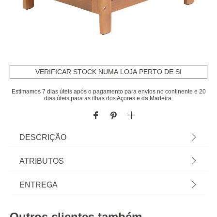
VERIFICAR STOCK NUMA LOJA PERTO DE SI
Estimamos 7 dias úteis após o pagamento para envios no continente e 20
dias úteis para as ilhas dos Açores e da Madeira.
DESCRIÇÃO
Baú de arrumação para exterior madeira acácia |
ATRIBUTOS
58x50x60cm | Cor: Castanho | Dimensão:
58x50x60cm | Material: Madeira de acácia | Marca:
Material
madeira acácia
ENTREGA
Hespéride
Peso do Produto
13,80
Prazos de entrega:
Outros clientes também