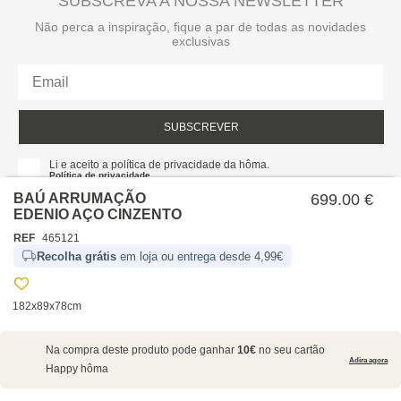
SUBSCREVA A NOSSA NEWSLETTER
Não perca a inspiração, fique a par de todas as novidades
exclusivas
SUBSCREVER
Li e aceito a política de privacidade da hôma.
Política de privacidade
BAÚ ARRUMAÇÃO
699.00 €
EDENIO AÇO CINZENTO
REF
465121
Recolha grátis
em loja ou entrega desde 4,99€
182x89x78cm
SOBRE NÓS
Na compra deste produto pode ganhar
10€
no seu cartão
EMPRESA
Adira agora
Happy hôma
RECRUTAMENTO
POLÍTICAS