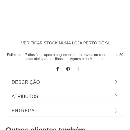
VERIFICAR STOCK NUMA LOJA PERTO DE SI
Estimamos 7 dias úteis após o pagamento para envios no continente e 20
dias úteis para as ilhas dos Açores e da Madeira.
DESCRIÇÃO
Baú arrumação EDENIO aço cinzento |
ATRIBUTOS
182x89x78cm | Estrutura tratada com epóxi
antiferrugem. Bloqueio da tampa através de 2
Material
aço
ENTREGA
cilindros. Facilmente manobrável graças aos seus
4 rodízios. 1090L | Cor: cinzento | Dimensão:
Peso do Produto
62,80
Prazos de entrega:
182x89x78cm | material: Aço | Marca: Hespéride
Outros clientes também