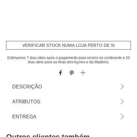
VERIFICAR STOCK NUMA LOJA PERTO DE SI
Estimamos 7 dias úteis após o pagamento para envios no continente e 20
dias úteis para as ilhas dos Açores e da Madeira.
DESCRIÇÃO
Batedor para Ovos. Criar sobremesas especiais
ATRIBUTOS
fica mais fácil quando todos os utensílios de
Pastelaria estão ao seu alcance! Conheça a nossa
Material
metal
ENTREGA
gama de Utensílios e acessórios de pastelaria
para receitas felizes!| Dimensão: 31x7x7 cm |
Peso do Produto
0,09
Prazos de entrega:
Material: Metal
Outros clientes também