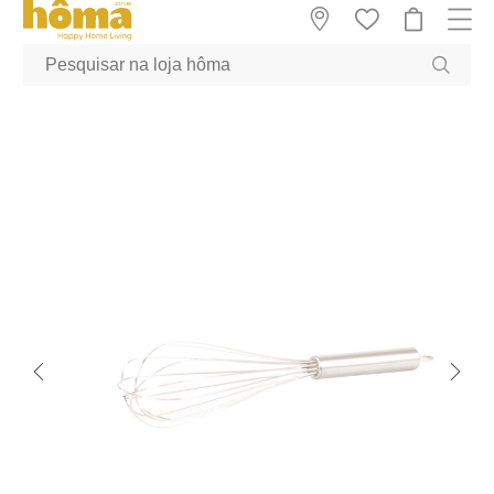
GTM-MFRK69Z true