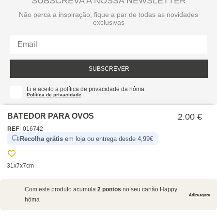
SUBSCREVA A NOSSA NEWSLETTER
Não perca a inspiração, fique a par de todas as novidades
exclusivas
SUBSCREVER
Li e aceito a política de privacidade da hôma.
Política de privacidade
BATEDOR PARA OVOS
2.00 €
REF
016742
Recolha grátis
em loja ou entrega desde 4,99€
31x7x7cm
SOBRE NÓS
Com este produto acumula
2 pontos
no seu cartão Happy
EMPRESA
Adira agora
hôma
RECRUTAMENTO
POLÍTICAS