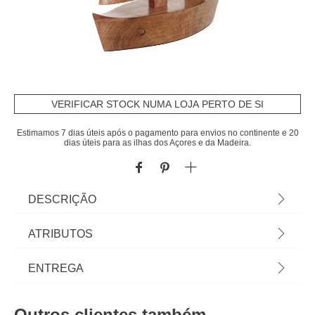
VERIFICAR STOCK NUMA LOJA PERTO DE SI
Estimamos 7 dias úteis após o pagamento para envios no continente e 20
dias úteis para as ilhas dos Açores e da Madeira.
DESCRIÇÃO
Barco decorativo OCEA em madeira mango |
ATRIBUTOS
33x8x26,5cm | Na hôma encontra os melhores
acessórios decorativos para a sua casa. Descubra
Material
madeira mango
ENTREGA
qual gosta mais... é seu! | Cor: Dimensão:
33x8x26,5cm | Material: Madeira Mango | Marca:
Peso do Produto
0,78
Prazos de entrega:
Atmosphera
Outros clientes também