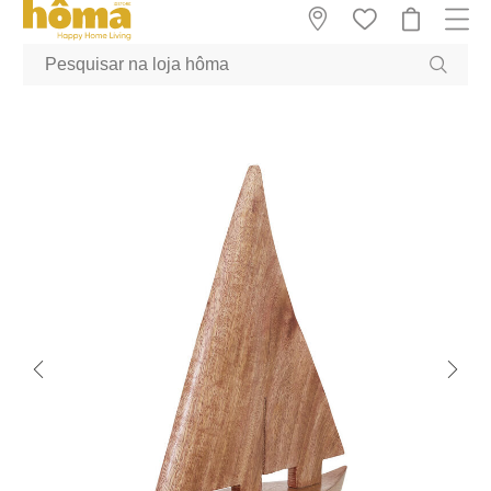
GTM-MFRK69Z true