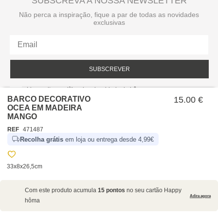
SUBSCREVA A NOSSA NEWSLETTER
Não perca a inspiração, fique a par de todas as novidades
exclusivas
SUBSCREVER
Li e aceito a política de privacidade da hôma.
Política de privacidade
BARCO DECORATIVO
15.00 €
OCEA EM MADEIRA
MANGO
REF
471487
Recolha grátis
em loja ou entrega desde 4,99€
33x8x26,5cm
SOBRE NÓS
Com este produto acumula
15 pontos
no seu cartão Happy
EMPRESA
Adira agora
hôma
RECRUTAMENTO
POLÍTICAS