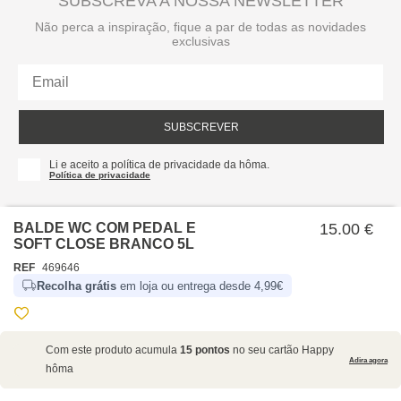
SUBSCREVA A NOSSA NEWSLETTER
Não perca a inspiração, fique a par de todas as novidades
exclusivas
SUBSCREVER
Li e aceito a política de privacidade da hôma.
Política de privacidade
BALDE WC COM PEDAL E
15.00 €
SOFT CLOSE BRANCO 5L
REF
469646
Recolha grátis
em loja ou entrega desde 4,99€
SOBRE NÓS
Com este produto acumula
15 pontos
no seu cartão Happy
EMPRESA
Adira agora
hôma
RECRUTAMENTO
POLÍTICAS