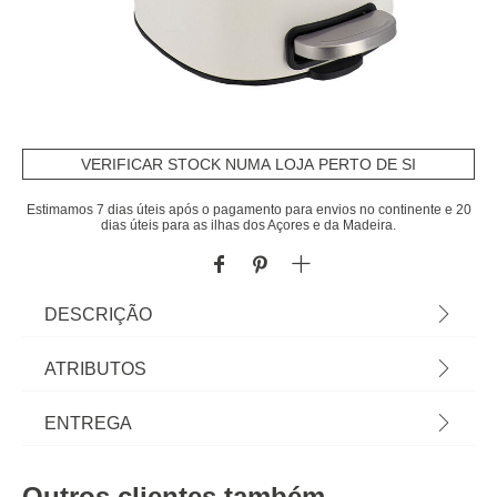
VERIFICAR STOCK NUMA LOJA PERTO DE SI
Estimamos 7 dias úteis após o pagamento para envios no continente e 20
dias úteis para as ilhas dos Açores e da Madeira.
DESCRIÇÃO
Balde wc com pedal e soft close branco 5l | Os
ATRIBUTOS
acessórios de casa de banho e de organização
são essenciais para as rotinas mais pessoais lhe
Material
metal
ENTREGA
proporcionarem todo o bem estar que merece.
Conheça a nossa coleção de acessórios de casa
Peso do Produto
1,22
Prazos de entrega:
de banho! Cor: Branco | Dimensão: 27x25,2x20 |
Outros clientes também