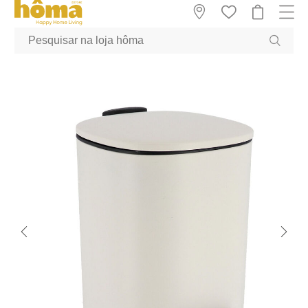
GTM-MFRK69Z true