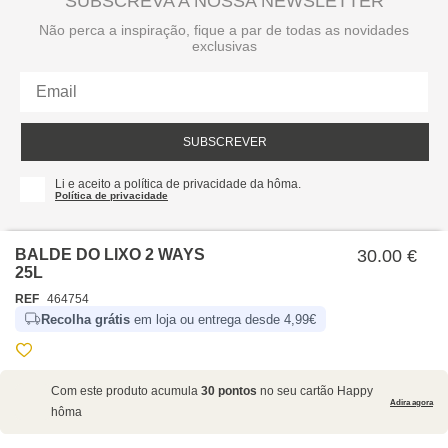
SUBSCREVA A NOSSA NEWSLETTER
Não perca a inspiração, fique a par de todas as novidades
exclusivas
SUBSCREVER
Li e aceito a política de privacidade da hôma.
Política de privacidade
BALDE DO LIXO 2 WAYS
30.00 €
25L
REF
464754
Recolha grátis
em loja ou entrega desde 4,99€
SOBRE NÓS
Com este produto acumula
30 pontos
no seu cartão Happy
EMPRESA
Adira agora
hôma
RECRUTAMENTO
POLÍTICAS