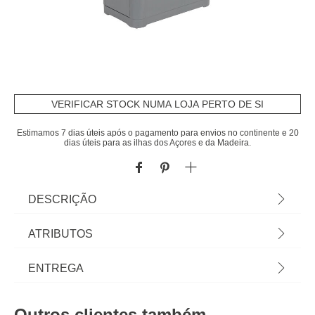
VERIFICAR STOCK NUMA LOJA PERTO DE SI
Estimamos 7 dias úteis após o pagamento para envios no continente e 20
dias úteis para as ilhas dos Açores e da Madeira.
DESCRIÇÃO
Balde Do Lixo 2 Ways 25L | Balde do lixo com
ATRIBUTOS
dupla funcionalidade de abertura: abertura
superior articulada e abertura frontal basculante | A
Material
polipropileno
ENTREGA
funcionalidade na cozinha é essencial e começa
pelas soluções de arrumação de cozinha. Desde o
Peso do Produto
1,50
Prazos de entrega:
carrinho de apoio, à garrafeira ou aos caixotes de
Outros clientes também