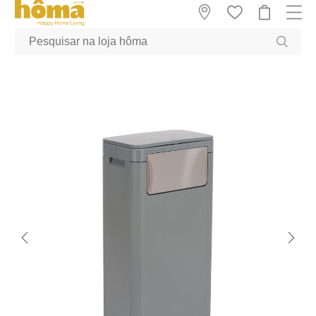
GTM-MFRK69Z true