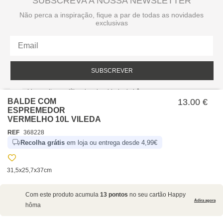
SUBSCREVA A NOSSA NEWSLETTER
Não perca a inspiração, fique a par de todas as novidades
exclusivas
SUBSCREVER
Li e aceito a política de privacidade da hôma.
Política de privacidade
BALDE COM
13.00 €
ESPREMEDOR
VERMELHO 10L VILEDA
REF
368228
Recolha grátis
em loja ou entrega desde 4,99€
31,5x25,7x37cm
SOBRE NÓS
Com este produto acumula
13 pontos
no seu cartão Happy
EMPRESA
Adira agora
hôma
RECRUTAMENTO
POLÍTICAS