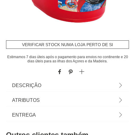
VERIFICAR STOCK NUMA LOJA PERTO DE SI
Estimamos 7 dias úteis após o pagamento para envios no continente e 20
dias úteis para as ilhas dos Açores e da Madeira.
DESCRIÇÃO
Balde Com Espremedor Vermelho 10l | Cuide da
ATRIBUTOS
higiene e limpeza da casa com os acessórios e
produtos de limpeza adequados, mantendo a casa
Cor
vermelho
ENTREGA
limpa e o ambiente saudável. Na seção de
Limpeza das lojas hôma encontra todos os
Peso do Produto
0,90
Prazos de entrega:
produtos e auxiliares de limpeza que a sua casa
Outros clientes também